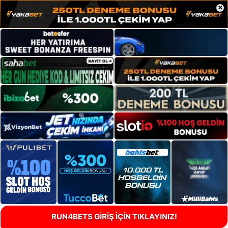
×
RUN4BETS GİRİŞ İÇİN TIKLAYINIZ!