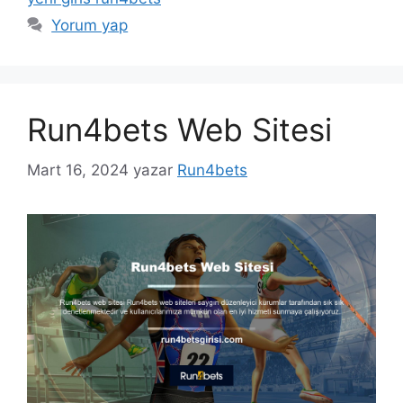
Yorum yap
Run4bets Web Sitesi
Mart 16, 2024
yazar
Run4bets