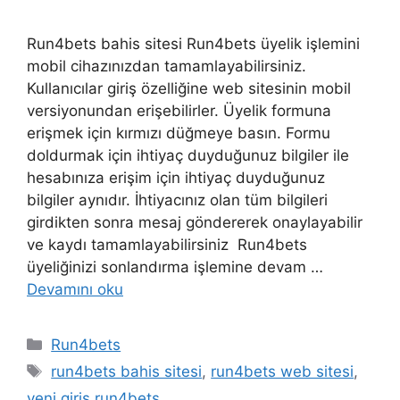
Run4bets bahis sitesi Run4bets üyelik işlemini
mobil cihazınızdan tamamlayabilirsiniz.
Kullanıcılar giriş özelliğine web sitesinin mobil
versiyonundan erişebilirler. Üyelik formuna
erişmek için kırmızı düğmeye basın. Formu
doldurmak için ihtiyaç duyduğunuz bilgiler ile
hesabınıza erişim için ihtiyaç duyduğunuz
bilgiler aynıdır. İhtiyacınız olan tüm bilgileri
girdikten sonra mesaj göndererek onaylayabilir
ve kaydı tamamlayabilirsiniz Run4bets
üyeliğinizi sonlandırma işlemine devam …
Devamını oku
Kategoriler
Run4bets
Etiketler
run4bets bahis sitesi
,
run4bets web sitesi
,
yeni giris run4bets