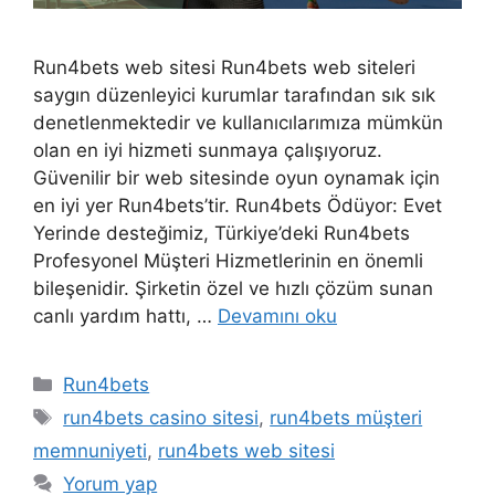
Run4bets web sitesi Run4bets web siteleri
saygın düzenleyici kurumlar tarafından sık sık
denetlenmektedir ve kullanıcılarımıza mümkün
olan en iyi hizmeti sunmaya çalışıyoruz.
Güvenilir bir web sitesinde oyun oynamak için
en iyi yer Run4bets’tir. Run4bets Ödüyor: Evet
Yerinde desteğimiz, Türkiye’deki Run4bets
Profesyonel Müşteri Hizmetlerinin en önemli
bileşenidir. Şirketin özel ve hızlı çözüm sunan
canlı yardım hattı, …
Devamını oku
Kategoriler
Run4bets
Etiketler
run4bets casino sitesi
,
run4bets müşteri
memnuniyeti
,
run4bets web sitesi
Yorum yap