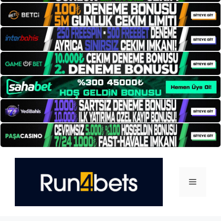
İçeriğe
atla
Menü