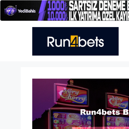
İçeriğe
atla