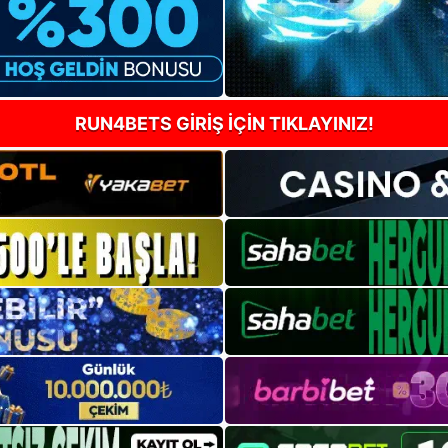
RUN4BETS GİRİŞ İÇİN TIKLAYINIZ!