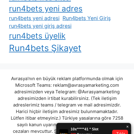
run4bets yeni adres
run4bets yeni adresi
Run4bets Yeni Giriş
run4bets yeni giriş adresi
run4bets üyelik
Run4bets Şikayet
Avrasya'nın en büyük reklam platformunda olmak için
Microsoft Teams:
reklam@avrasyamarketing.com
adresimizden veya Telegram: @Avrasyamarketing
adresimizden irtibat kurabilirsiniz. (Tek iletişim
adreslerimiz teams / telegram ve mail adresimizdir.
Harici hiçbir iletişim adresimiz bulunmamaktadır.
Lütfen itibar etmeyiniz.) Türkiye yasalarına göre 7258
sayılı kanun uyarınca yasa dışı bahis oynamanın
cezaları mevcuttur. Şu an bulunduğunuz site hiç bir