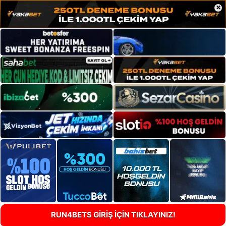
×
RUN4BETS GİRİŞ İÇİN TIKLAYINIZ!