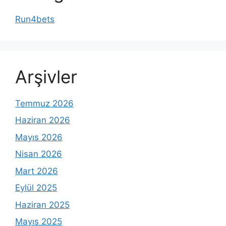
Run4bets
Arşivler
Temmuz 2026
Haziran 2026
Mayıs 2026
Nisan 2026
Mart 2026
Eylül 2025
Haziran 2025
Mayıs 2025