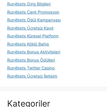
Run4bets Giriş Bilgileri
Run4bets Canlı Promosyon
Run4bets Ödül Kampanyası
Run4bets Ücretsiz Kayıt
Run4bets Küresel Platform
Run4bets Köklü Bahis
Run4bets Bonus Aktiviteleri
Run4bets Bonus Ödülleri
Run4bets Twitter Casino
Run4bets Ücretsiz İletişim
Kategoriler