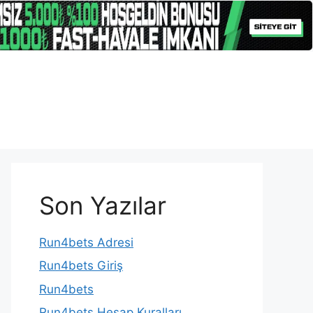
Son Yazılar
Run4bets Adresi
Run4bets Giriş
Run4bets
Run4bets Hesap Kuralları