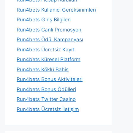
Run4bets Kullanıcı Gereksinimleri
Run4bets Giriş Bilgileri
Run4bets Canlı Promosyon
Run4bets Ödül Kampanyası
Run4bets Ücretsiz Kayıt
Run4bets Küresel Platform
Run4bets Köklü Bahis
Run4bets Bonus Aktiviteleri
Run4bets Bonus Ödülleri
Run4bets Twitter Casino
Run4bets Ücretsiz İletişim