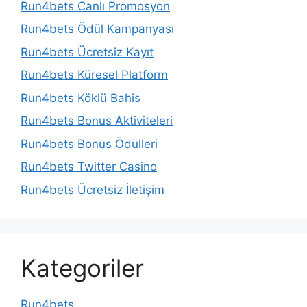
Run4bets Canlı Promosyon
Run4bets Ödül Kampanyası
Run4bets Ücretsiz Kayıt
Run4bets Küresel Platform
Run4bets Köklü Bahis
Run4bets Bonus Aktiviteleri
Run4bets Bonus Ödülleri
Run4bets Twitter Casino
Run4bets Ücretsiz İletişim
Kategoriler
Run4bets