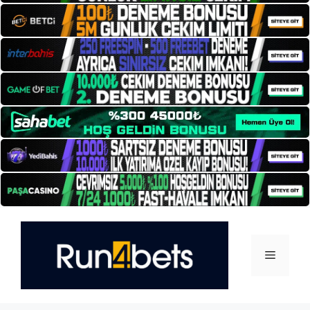
İçeriğe
atla
Menü