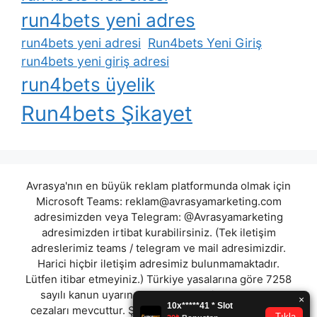
run4bets yeni adres
run4bets yeni adresi
Run4bets Yeni Giriş
run4bets yeni giriş adresi
run4bets üyelik
Run4bets Şikayet
Avrasya'nın en büyük reklam platformunda olmak için
Microsoft Teams:
reklam@avrasyamarketing.com
adresimizden veya Telegram: @Avrasyamarketing
adresimizden irtibat kurabilirsiniz. (Tek iletişim
adreslerimiz teams / telegram ve mail adresimizdir.
Harici hiçbir iletişim adresimiz bulunmamaktadır.
Lütfen itibar etmeyiniz.) Türkiye yasalarına göre 7258
sayılı kanun uyarınca yasa dışı bahis oynamanın
cezaları mevcuttur. Şu an bulunduğunuz site hiç bir