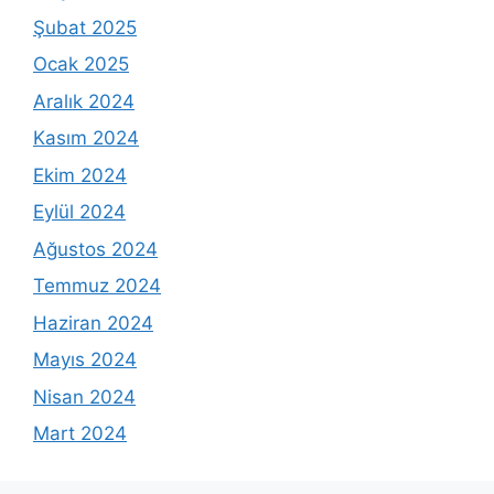
Şubat 2025
Ocak 2025
Aralık 2024
Kasım 2024
Ekim 2024
Eylül 2024
Ağustos 2024
Temmuz 2024
Haziran 2024
Mayıs 2024
Nisan 2024
Mart 2024