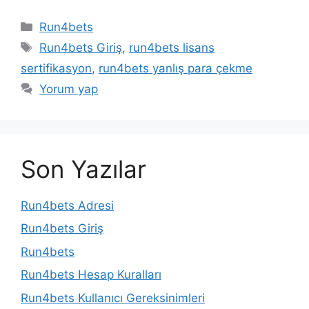
Kategoriler
Run4bets
Etiketler
Run4bets Giriş
,
run4bets lisans
sertifikasyon
,
run4bets yanlış para çekme
Yorum yap
Son Yazılar
Run4bets Adresi
Run4bets Giriş
Run4bets
Run4bets Hesap Kuralları
Run4bets Kullanıcı Gereksinimleri