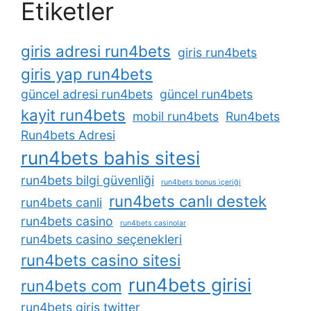
Etiketler
giris adresi run4bets
giris run4bets
giris yap run4bets
güncel adresi run4bets
güncel run4bets
kayit run4bets
mobil run4bets
Run4bets
Run4bets Adresi
run4bets bahis sitesi
run4bets bilgi güvenliği
run4bets bonus i̇çeriği
run4bets canlı destek
run4bets canli
run4bets casino
run4bets casinolar
run4bets casino seçenekleri
run4bets casino sitesi
run4bets girisi
run4bets com
run4bets giris twitter