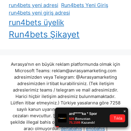
run4bets yeni adresi
Run4bets Yeni Giriş
run4bets yeni giriş adresi
run4bets üyelik
Run4bets Şikayet
Avrasya'nın en büyük reklam platformunda olmak için
Microsoft Teams:
reklam@avrasyamarketing.com
adresimizden veya Telegram: @Avrasyamarketing
adresimizden irtibat kurabilirsiniz. (Tek iletişim
adreslerimiz teams / telegram ve mail adresimizdir.
Harici hiçbir iletişim adresimiz bulunmamaktadır.
Lütfen itibar etmeyiniz.) Türkiye yasalarına göre 7258
sayılı kanun uyarınca yasa dışı bahis oynamanın
cezaları mevcuttur. Şu an bulunduğunuz site hiç bir
şekilde illegal bahis oyunları oynatmıyor ve oynamaya
aracı olmuyordur.
deltabahis
|
enobahis
|