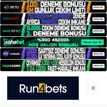
İçeriğe
atla
Menü