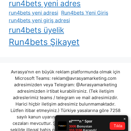
run4bets yeni adres
run4bets yeni adresi
Run4bets Yeni Giriş
run4bets yeni giriş adresi
run4bets üyelik
Run4bets Şikayet
Avrasya'nın en büyük reklam platformunda olmak için
Microsoft Teams:
reklam@avrasyamarketing.com
adresimizden veya Telegram: @Avrasyamarketing
adresimizden irtibat kurabilirsiniz. (Tek iletişim
adreslerimiz teams / telegram ve mail adresimizdir.
Harici hiçbir iletişim adresimiz bulunmamaktadır.
Lütfen itibar etmeyiniz.) Türkiye yasalarına göre 7258
sayılı kanun uyarınca yasa dışı bahis oynamanın
cezaları mevcuttur. Şu an bulunduğunuz site hiç bir
şekilde illegal bahis oyunları oynatmıyor ve oynamaya