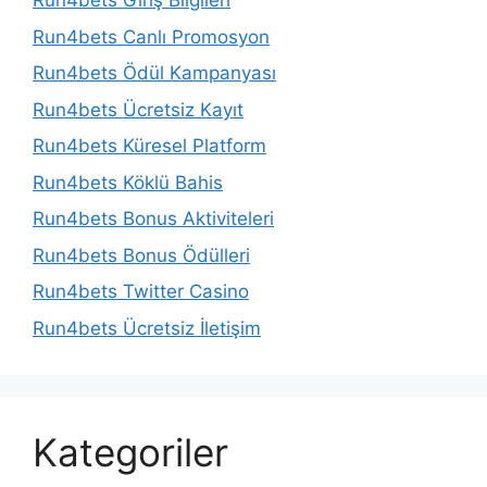
Run4bets Giriş Bilgileri
Run4bets Canlı Promosyon
Run4bets Ödül Kampanyası
Run4bets Ücretsiz Kayıt
Run4bets Küresel Platform
Run4bets Köklü Bahis
Run4bets Bonus Aktiviteleri
Run4bets Bonus Ödülleri
Run4bets Twitter Casino
Run4bets Ücretsiz İletişim
Kategoriler