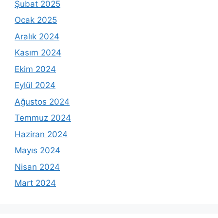
Şubat 2025
Ocak 2025
Aralık 2024
Kasım 2024
Ekim 2024
Eylül 2024
Ağustos 2024
Temmuz 2024
Haziran 2024
Mayıs 2024
Nisan 2024
Mart 2024