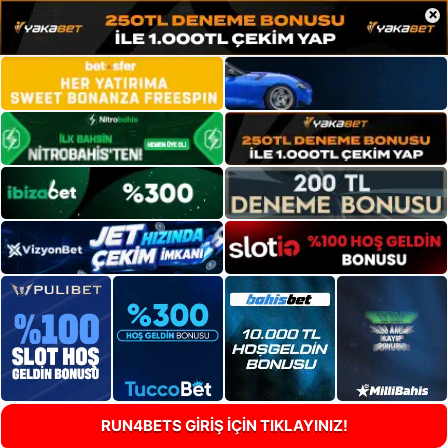
×
RUN4BETS GİRİŞ İÇİN TIKLAYINIZ!