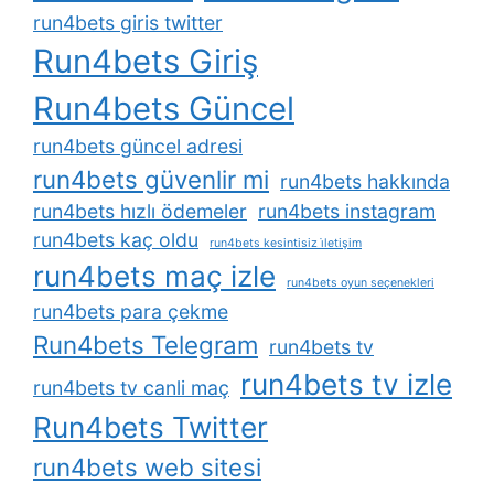
run4bets giris twitter
Run4bets Giriş
Run4bets Güncel
run4bets güncel adresi
run4bets güvenlir mi
run4bets hakkında
run4bets hızlı ödemeler
run4bets instagram
run4bets kaç oldu
run4bets kesintisiz i̇letişim
run4bets maç izle
run4bets oyun seçenekleri
run4bets para çekme
Run4bets Telegram
run4bets tv
run4bets tv izle
run4bets tv canli maç
Run4bets Twitter
run4bets web sitesi