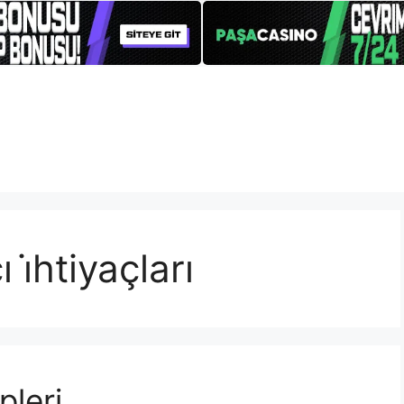
 i̇htiyaçları
pleri