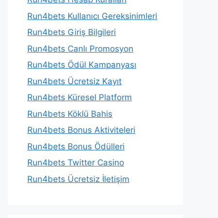
Run4bets Kullanıcı Gereksinimleri
Run4bets Giriş Bilgileri
Run4bets Canlı Promosyon
Run4bets Ödül Kampanyası
Run4bets Ücretsiz Kayıt
Run4bets Küresel Platform
Run4bets Köklü Bahis
Run4bets Bonus Aktiviteleri
Run4bets Bonus Ödülleri
Run4bets Twitter Casino
Run4bets Ücretsiz İletişim