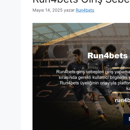
Mayıs 14, 2025
yazar
Run4bets