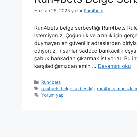
Haziran 25, 2025
yazar
Run4bets
Run4bets belge serbestliği Run4bets Rulet
istemiyoruz. Çoğunluk ve azınlık için gerç
duymayan en güvenilir adreslerden biriyi
ediyoruz. İnsanlar sadece bankacılık eşyal
çabuk bankadan çıkarmak istiyorlar. Bu ih
karşıladığımızdan emin …
Devamını oku
Kategoriler
Run4bets
Etiketler
run4bets belge serbestliği
,
run4bets maç izle
Yorum yap