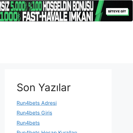
Son Yazılar
Run4bets Adresi
Run4bets Giriş
Run4bets
Run4bets Hesap Kuralları