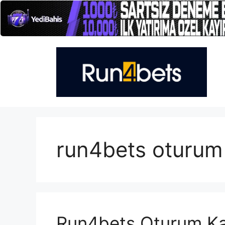
İçeriğe
atla
run4bets oturum
Run4bets Oturum Ka