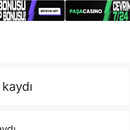
 kaydı
ydı