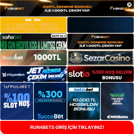
×
RUN4BETS GİRİŞ İÇİN TIKLAYINIZ!