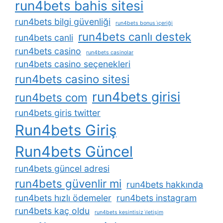
run4bets bahis sitesi
run4bets bilgi güvenliği
run4bets bonus i̇çeriği
run4bets canlı destek
run4bets canli
run4bets casino
run4bets casinolar
run4bets casino seçenekleri
run4bets casino sitesi
run4bets girisi
run4bets com
run4bets giris twitter
Run4bets Giriş
Run4bets Güncel
run4bets güncel adresi
run4bets güvenlir mi
run4bets hakkında
run4bets hızlı ödemeler
run4bets instagram
run4bets kaç oldu
run4bets kesintisiz i̇letişim