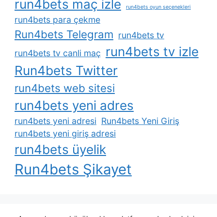
run4bets maç izle
run4bets oyun seçenekleri
run4bets para çekme
Run4bets Telegram
run4bets tv
run4bets tv izle
run4bets tv canli maç
Run4bets Twitter
run4bets web sitesi
run4bets yeni adres
run4bets yeni adresi
Run4bets Yeni Giriş
run4bets yeni giriş adresi
run4bets üyelik
Run4bets Şikayet