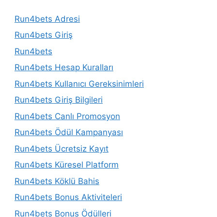
Run4bets Adresi
Run4bets Giriş
Run4bets
Run4bets Hesap Kuralları
Run4bets Kullanıcı Gereksinimleri
Run4bets Giriş Bilgileri
Run4bets Canlı Promosyon
Run4bets Ödül Kampanyası
Run4bets Ücretsiz Kayıt
Run4bets Küresel Platform
Run4bets Köklü Bahis
Run4bets Bonus Aktiviteleri
Run4bets Bonus Ödülleri