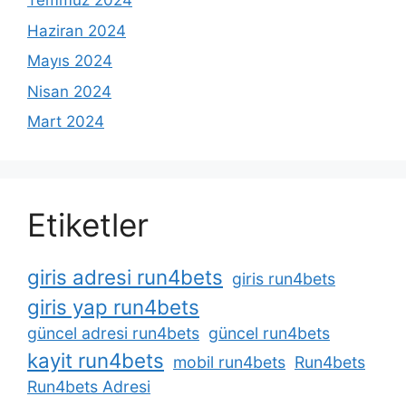
Temmuz 2024
Haziran 2024
Mayıs 2024
Nisan 2024
Mart 2024
Etiketler
giris adresi run4bets
giris run4bets
giris yap run4bets
güncel adresi run4bets
güncel run4bets
kayit run4bets
mobil run4bets
Run4bets
Run4bets Adresi