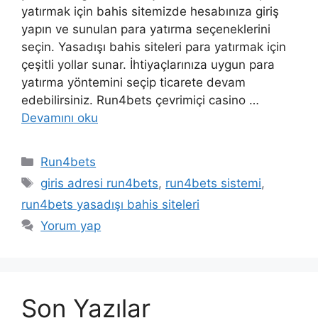
yatırmak için bahis sitemizde hesabınıza giriş
yapın ve sunulan para yatırma seçeneklerini
seçin. Yasadışı bahis siteleri para yatırmak için
çeşitli yollar sunar. İhtiyaçlarınıza uygun para
yatırma yöntemini seçip ticarete devam
edebilirsiniz. Run4bets çevrimiçi casino …
Devamını oku
Kategoriler
Run4bets
Etiketler
giris adresi run4bets
,
run4bets sistemi
,
run4bets yasadışı bahis siteleri
Yorum yap
Son Yazılar