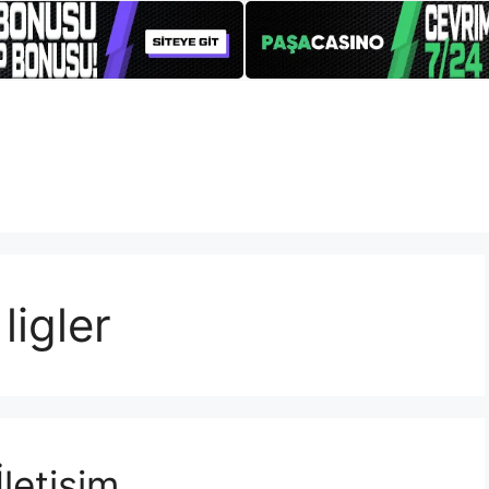
ligler
letişim