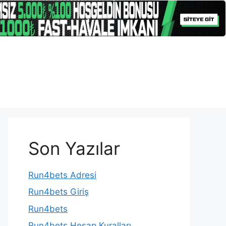
Son Yazılar
Run4bets Adresi
Run4bets Giriş
Run4bets
Run4bets Hesap Kuralları