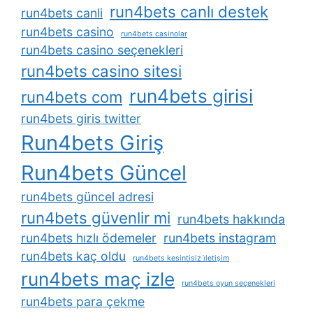
run4bets canlı destek
run4bets canli
run4bets casino
run4bets casinolar
run4bets casino seçenekleri
run4bets casino sitesi
run4bets girisi
run4bets com
run4bets giris twitter
Run4bets Giriş
Run4bets Güncel
run4bets güncel adresi
run4bets güvenlir mi
run4bets hakkında
run4bets hızlı ödemeler
run4bets instagram
run4bets kaç oldu
run4bets kesintisiz i̇letişim
run4bets maç izle
run4bets oyun seçenekleri
run4bets para çekme