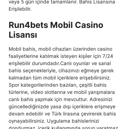
veya 5 gün içinde tamamlanır. Bahis Lisansına
Erişilebilir.
Run4bets Mobil Casino
Lisansı
Mobil bahis, mobil cihazları üzerinden casino
faaliyetlerine katılmak isteyen kişiler için 7/24
erişilebilir durumdadır.Canlı oyunlar ve sanal
bahis seçenekleriyle, cihazınızı eğmeye gerek
kalmadan tüm mobil içeriklere erişebilirsiniz.
Spor kategorilerinden bazıları, çeşitli bahis
türlerine, video slotlarına ve mobil yarışmalara
canlı bahis yapmak için mevcuttur. Adresinizi
güncellediğinizde yasa dışı içeriklere erişmeye
devam edebilir ve Türk lirasına çevirerek bahis
oynayabilirsiniz. Uygulama bahislerinizi
dondurmaz, içerik kullanımında sorun yaratmaz