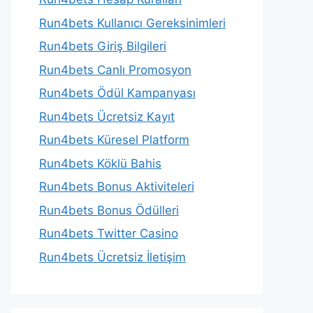
Run4bets Kullanıcı Gereksinimleri
Run4bets Giriş Bilgileri
Run4bets Canlı Promosyon
Run4bets Ödül Kampanyası
Run4bets Ücretsiz Kayıt
Run4bets Küresel Platform
Run4bets Köklü Bahis
Run4bets Bonus Aktiviteleri
Run4bets Bonus Ödülleri
Run4bets Twitter Casino
Run4bets Ücretsiz İletişim