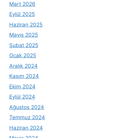
Mart 2026
Eylül 2025
Haziran 2025
Mayıs 2025
Şubat 2025
Ocak 2025
Aralık 2024
Kasım 2024
Ekim 2024
Eylül 2024
Ağustos 2024
Temmuz 2024
Haziran 2024