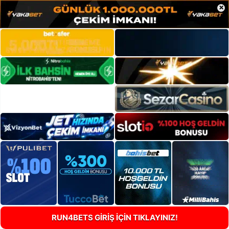
×
RUN4BETS GİRİŞ İÇİN TIKLAYINIZ!