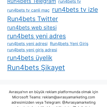
Run4bets Telegram
run4bets tv
run4bets tv izle
run4bets tv canli maç
Run4bets Twitter
run4bets web sitesi
run4bets yeni adres
run4bets yeni adresi
Run4bets Yeni Giriş
run4bets yeni giriş adresi
run4bets üyelik
Run4bets Şikayet
Avrasya'nın en büyük reklam platformunda olmak için
Microsoft Teams:
reklam@avrasyamarketing.com
adresimizden veya Telegram: @Avrasyamarketing