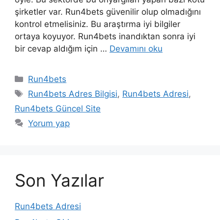
şirketler var. Run4bets güvenilir olup olmadığını
kontrol etmelisiniz. Bu araştırma iyi bilgiler
ortaya koyuyor. Run4bets inandıktan sonra iyi
bir cevap aldığım için …
Devamını oku
Kategoriler
Run4bets
Etiketler
Run4bets Adres Bilgisi
,
Run4bets Adresi
,
Run4bets Güncel Site
Yorum yap
Son Yazılar
Run4bets Adresi