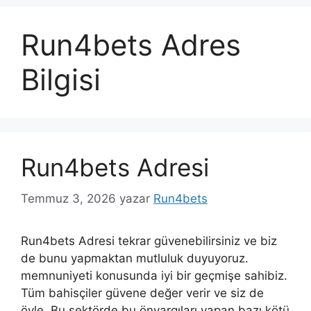
Run4bets Adres
Bilgisi
Run4bets Adresi
Temmuz 3, 2026
yazar
Run4bets
Run4bets Adresi tekrar güvenebilirsiniz ve biz
de bunu yapmaktan mutluluk duyuyoruz.
memnuniyeti konusunda iyi bir geçmişe sahibiz.
Tüm bahisçiler güvene değer verir ve siz de
öyle. Bu sektörde bu önyargıları yapan bazı kötü