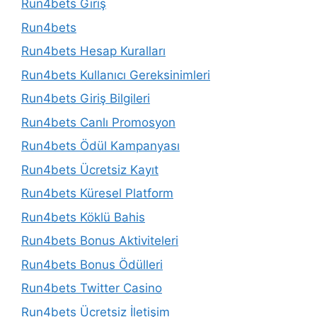
Run4bets Giriş
Run4bets
Run4bets Hesap Kuralları
Run4bets Kullanıcı Gereksinimleri
Run4bets Giriş Bilgileri
Run4bets Canlı Promosyon
Run4bets Ödül Kampanyası
Run4bets Ücretsiz Kayıt
Run4bets Küresel Platform
Run4bets Köklü Bahis
Run4bets Bonus Aktiviteleri
Run4bets Bonus Ödülleri
Run4bets Twitter Casino
Run4bets Ücretsiz İletişim