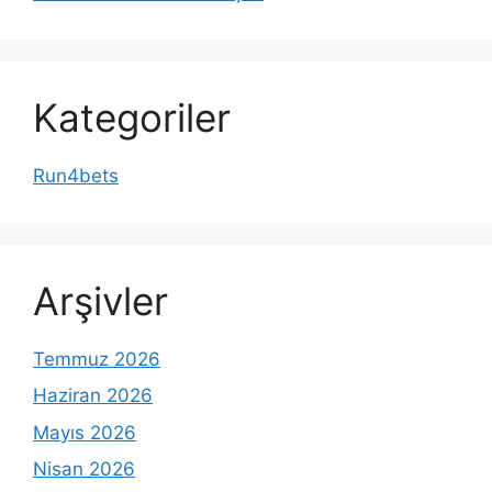
Kategoriler
Run4bets
Arşivler
Temmuz 2026
Haziran 2026
Mayıs 2026
Nisan 2026