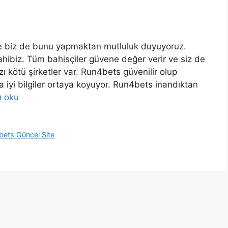
ve biz de bunu yapmaktan mutluluk duyuyoruz.
hibiz. Tüm bahisçiler güvene değer verir ve siz de
ı kötü şirketler var. Run4bets güvenilir olup
a iyi bilgiler ortaya koyuyor. Run4bets inandıktan
ı oku
ets Güncel Site